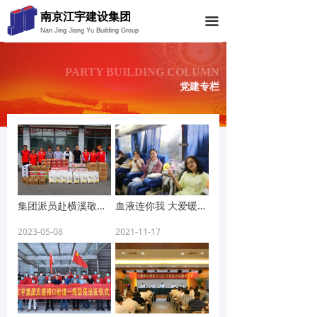
首页
南京江宇建设集团
끀
Nan Jing Jiang Yu Building Group
关于我们
PARTY BUILDING COLUMN
新闻中心
党建专栏
党建专栏
图片展示
联系我们
集团派员赴横溪敬老院开展慰问活动
血液连你我 大爱暖人心
2023-05-08
2021-11-17