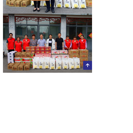
녕
这次活动，是集团公司连续13年前往
慰问，既获得了敬老院上下和社会各界
的一致好评，也是集团公司一直积极承
担社会责任、回馈社会的又一例证。今
后，集团公司会继续努力，把“爱老，敬